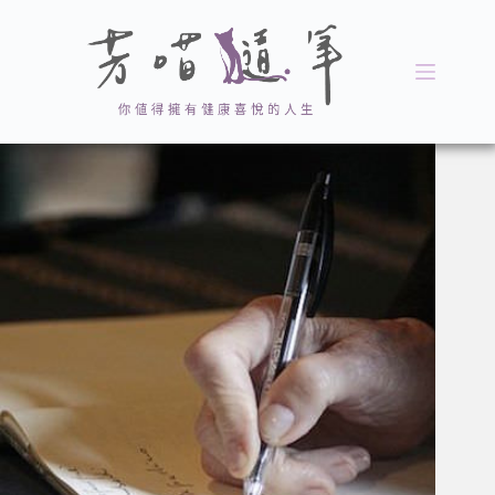
跳
至
主
要
內
容