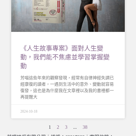
《人生故事專案》面對人生變
動，我們能不焦慮並學習掌握變
動
芳喵這些年來的觀察發現，經常有自律神經失調已
經康復的讀者，一遇到生活中的意外、變動就容易
復發，這也是為什麼我在文章裡以及我的書裡都一
再提醒大
2024-10-18
1
2
3
...
38