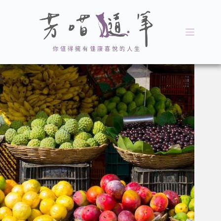
跳
至
主
要
內
容