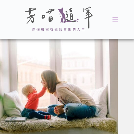
跳
至
主
要
內
容